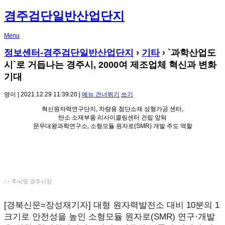
경주검단일반산업단지
Menu
정보센터-경주검단일반산업단지
›
기타
› `과학산업도
시`로 거듭나는 경주시, 2000여 제조업체 혁신과 변화
기대
영이 | 2021.12.29 11:39:20 |
메뉴 건너뛰기
쓰기
혁신원자력연구단지, 차량용 첨단소재 성형가공 센터,
탄소 소재부품 리사이클링센터 건립 앞둬
문무대왕과학연구소, 소형모듈 원자로(SMR) 개발 주도 역할
↑↑ 주낙영 경주시장
[경북신문=장성재기자] 대형 원자력발전소 대비 10분의 1
크기로 안전성을 높인 소형모듈 원자로(SMR) 연구·개발